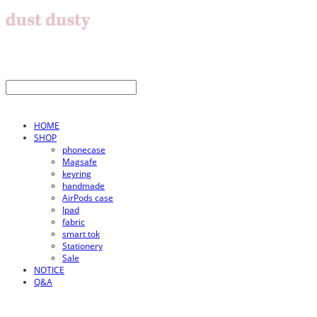
HOME
SHOP
phonecase
Magsafe
keyring
handmade
AirPods case
Ipad
fabric
smart tok
Stationery
Sale
NOTICE
Q&A