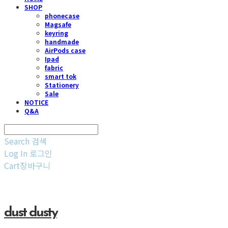
SHOP
phonecase
Magsafe
keyring
handmade
AirPods case
Ipad
fabric
smart tok
Stationery
Sale
NOTICE
Q&A
Search
검색
Log In
로그인
Cart
장바구니
dust dusty