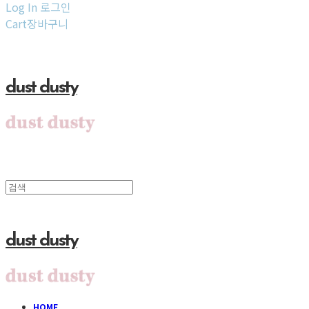
Log In
로그인
Cart
장바구니
dust dusty
dust dusty
HOME