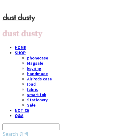
dust dusty
HOME
SHOP
phonecase
Magsafe
keyring
handmade
AirPods case
Ipad
fabric
smart tok
Stationery
Sale
NOTICE
Q&A
Search
검색