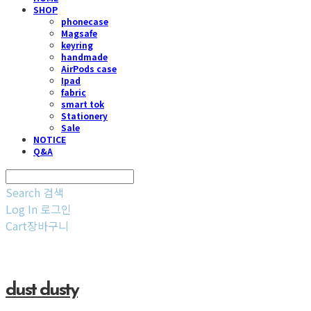
SHOP
phonecase
Magsafe
keyring
handmade
AirPods case
Ipad
fabric
smart tok
Stationery
Sale
NOTICE
Q&A
Search
검색
Log In
로그인
Cart
장바구니
dust dusty