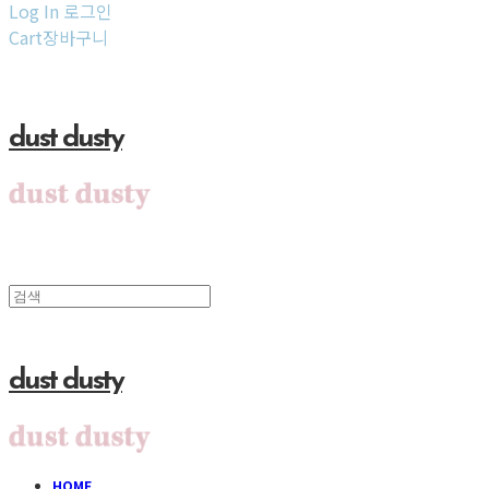
Log In
로그인
Cart
장바구니
dust dusty
dust dusty
HOME