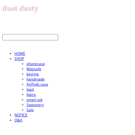
HOME
SHOP
phonecase
Magsafe
keyring
handmade
AirPods case
Ipad
fabric
smart tok
Stationery
Sale
NOTICE
Q&A