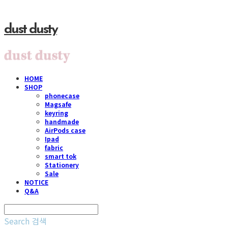
dust dusty
HOME
SHOP
phonecase
Magsafe
keyring
handmade
AirPods case
Ipad
fabric
smart tok
Stationery
Sale
NOTICE
Q&A
Search
검색