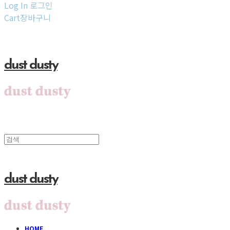
Log In
로그인
Cart
장바구니
dust dusty
dust dusty
HOME