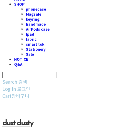
SHOP
phonecase
Magsafe
keyring
handmade
AirPods case
Ipad
fabric
smart tok
Stationery
Sale
NOTICE
Q&A
Search
검색
Log In
로그인
Cart
장바구니
dust dusty