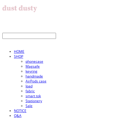
HOME
SHOP
phonecase
Magsafe
keyring
handmade
AirPods case
Ipad
fabric
smart tok
Stationery
Sale
NOTICE
Q&A