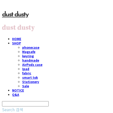
dust dusty
HOME
SHOP
phonecase
Magsafe
keyring
handmade
AirPods case
Ipad
fabric
smart tok
Stationery
Sale
NOTICE
Q&A
Search
검색