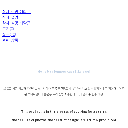
상세 설명 머리글
상세 설명
상세 설명 바닥글
후기(0)
질문(10)
관련 상품
dot silver bumper case [sky blue]
17프로 기종 입고가 지연되고 있습니다 기존 주문건들도 배송지연이되고 있는 상황이니 꼭 확인하시어 주
문 부탁드립니다 불편을 드려 정말 죄송합니다. (다음주 중 발송 예정)
This product is in the process of applying for a design,
and the use of photos and theft of designs are strictly prohibited.