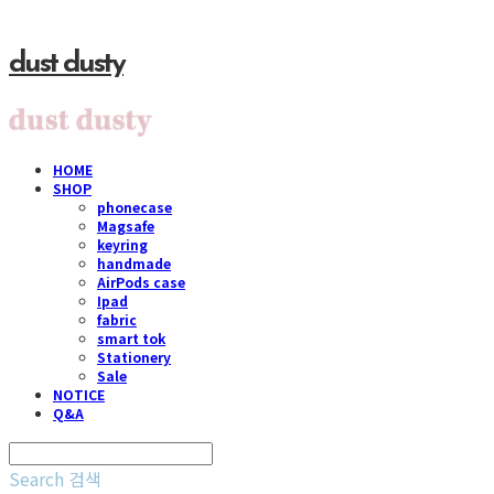
dust dusty
HOME
SHOP
phonecase
Magsafe
keyring
handmade
AirPods case
Ipad
fabric
smart tok
Stationery
Sale
NOTICE
Q&A
Search
검색