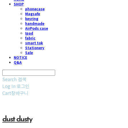
SHOP
phonecase
Magsafe
keyring
handmade
AirPods case
Ipad
fabric
smart tok
Stationery
Sale
NOTICE
Q&A
Search
검색
Log In
로그인
Cart
장바구니
dust dusty