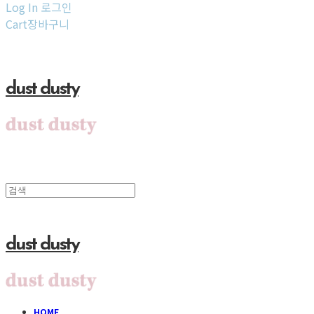
Log In
로그인
Cart
장바구니
dust dusty
dust dusty
HOME