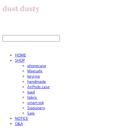
HOME
SHOP
phonecase
Magsafe
keyring
handmade
AirPods case
Ipad
fabric
smart tok
Stationery
Sale
NOTICE
Q&A