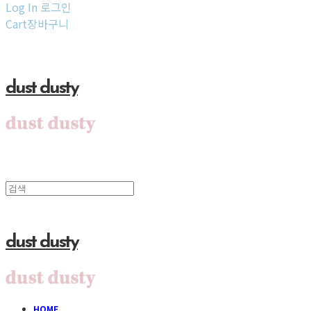
Log In
로그인
Cart
장바구니
dust dusty
dust dusty
HOME