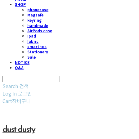
SHOP
phonecase
Magsafe
keyring
handmade
AirPods case
Ipad
fabric
smart tok
Stationery
Sale
NOTICE
Q&A
Search
검색
Log In
로그인
Cart
장바구니
dust dusty