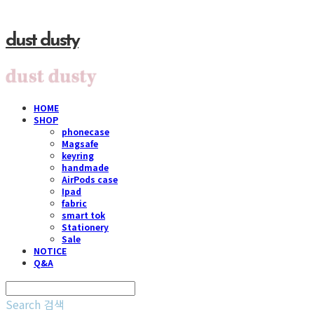
dust dusty
HOME
SHOP
phonecase
Magsafe
keyring
handmade
AirPods case
Ipad
fabric
smart tok
Stationery
Sale
NOTICE
Q&A
Search
검색