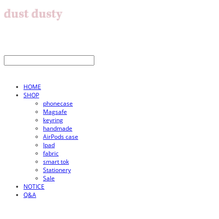
HOME
SHOP
phonecase
Magsafe
keyring
handmade
AirPods case
Ipad
fabric
smart tok
Stationery
Sale
NOTICE
Q&A